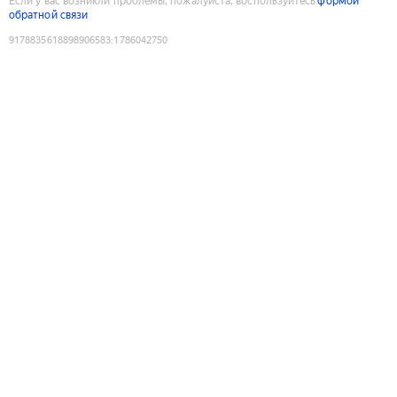
Если у вас возникли проблемы, пожалуйста, воспользуйтесь
формой
обратной связи
9178835618898906583
:
1786042750