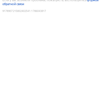
Если у вас возникли проблемы, пожалуйста, воспользуйтесь
формой
обратной связи
9178907215802402541
:
1786043817