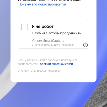
Почему это могло произойти?
Если у вас возникли проблемы, пожалуйста,
воспользуйтесь
формой обратной связи
9179768410767886260
:
1786056650