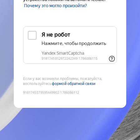
Почему это могло произойти?
Если у вас возникли проблемы, пожалуйста,
воспользуйтесь
формой обратной связи
9181745573595449902
:
1786086112