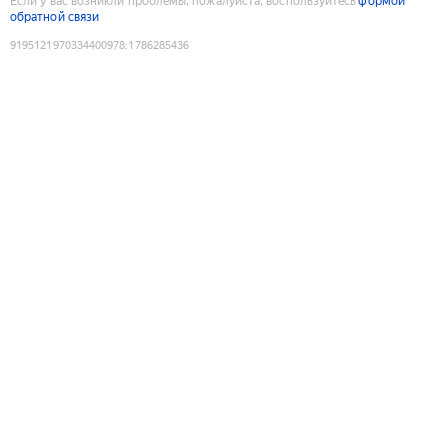
Если у вас возникли проблемы, пожалуйста, воспользуйтесь
формой
обратной связи
9195121970334400978
:
1786285436