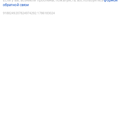
Если у вас возникли проблемы, пожалуйста, воспользуйтесь
формой
обратной связи
9188249207824974292
:
1786183024