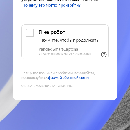
Почему это могло произойти?
Если у вас возникли проблемы, пожалуйста,
воспользуйтесь
формой обратной связи
9179621749580104942
:
1786054465