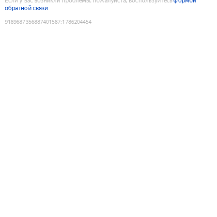
Если у вас возникли проблемы, пожалуйста, воспользуйтесь
формой
обратной связи
9189687356887401587
:
1786204454