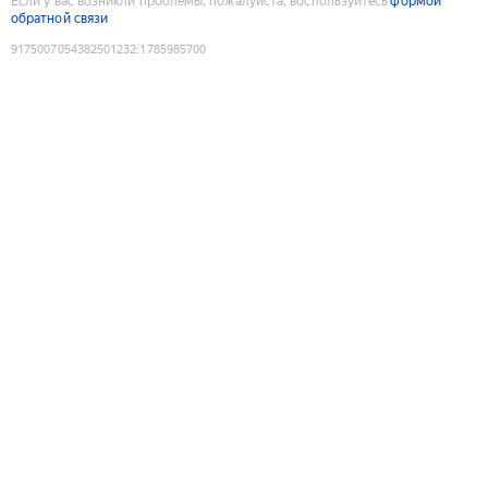
Если у вас возникли проблемы, пожалуйста, воспользуйтесь
формой
обратной связи
9175007054382501232
:
1785985700