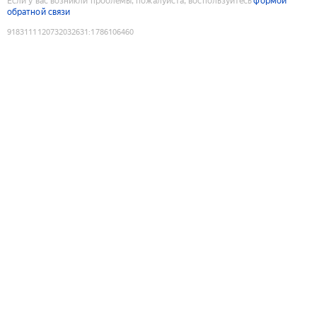
Если у вас возникли проблемы, пожалуйста, воспользуйтесь
формой
обратной связи
9183111120732032631
:
1786106460