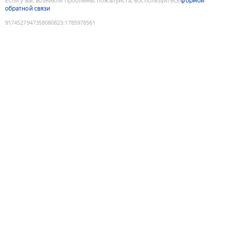
Если у вас возникли проблемы, пожалуйста, воспользуйтесь
формой
обратной связи
9174527947358080823
:
1785978561