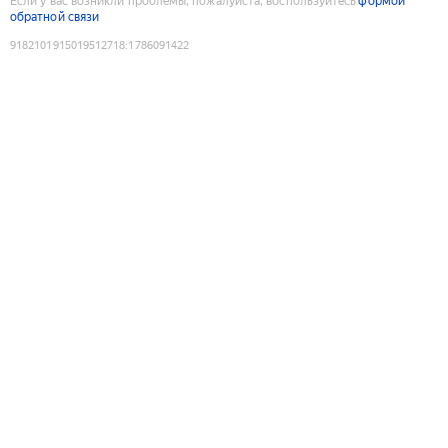
Если у вас возникли проблемы, пожалуйста, воспользуйтесь
формой
обратной связи
9182101915019512718
:
1786091422