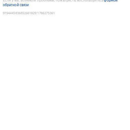
Если у вас возникли проблемы, пожалуйста, воспользуйтесь
формой
обратной связи
9194445836852661829
:
1786275361