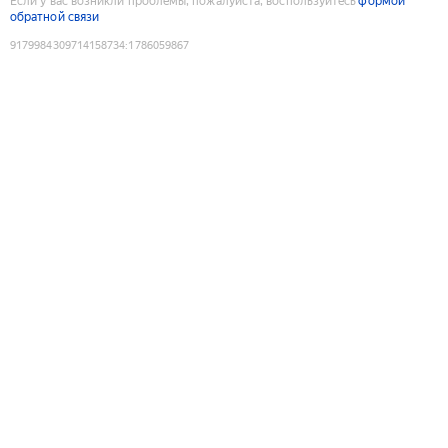
Если у вас возникли проблемы, пожалуйста, воспользуйтесь
формой
обратной связи
9179984309714158734
:
1786059867