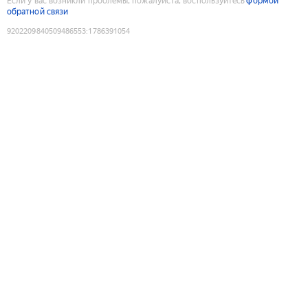
Если у вас возникли проблемы, пожалуйста, воспользуйтесь
формой
обратной связи
9202209840509486553
:
1786391054