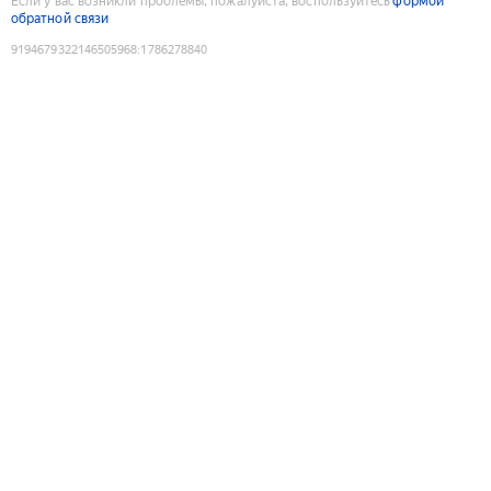
Если у вас возникли проблемы, пожалуйста, воспользуйтесь
формой
обратной связи
9194679322146505968
:
1786278840