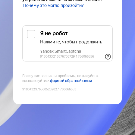
Почему это могло произойти?
Если у вас возникли проблемы, пожалуйста,
воспользуйтесь
формой обратной связи
9180432976560523282
:
1786066553