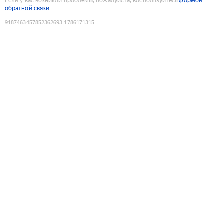
Если у вас возникли проблемы, пожалуйста, воспользуйтесь
формой
обратной связи
9187463457852362693
:
1786171315