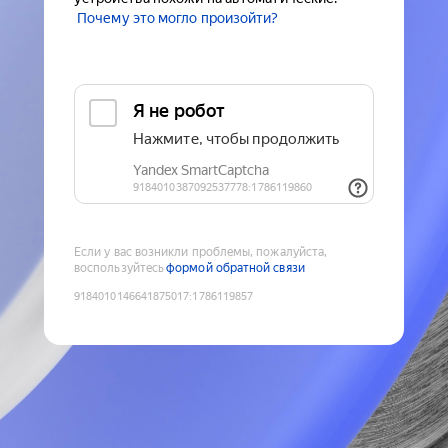
Почему это могло произойти?
Если у вас возникли проблемы, пожалуйста,
воспользуйтесь
формой обратной связи
9184010146641875017
:
1786119857