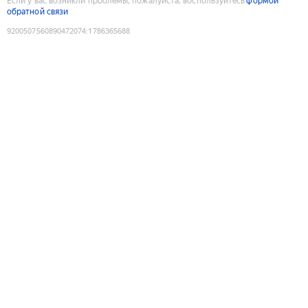
Если у вас возникли проблемы, пожалуйста, воспользуйтесь
формой
обратной связи
9200507560890472074
:
1786365688