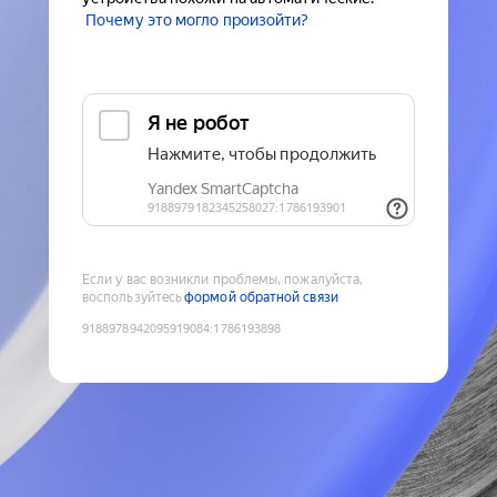
Почему это могло произойти?
Если у вас возникли проблемы, пожалуйста,
воспользуйтесь
формой обратной связи
9188978942095919084
:
1786193898