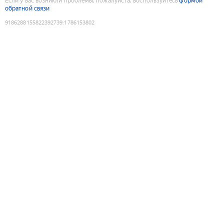
Если у вас возникли проблемы, пожалуйста, воспользуйтесь
формой
обратной связи
9186288155822392739
:
1786153802