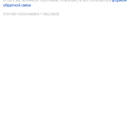
Если у вас возникли проблемы, пожалуйста, воспользуйтесь
формой
обратной связи
9191390155593486804
:
1786229828