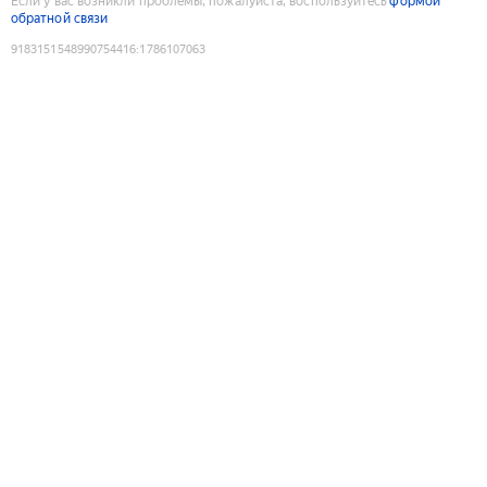
Если у вас возникли проблемы, пожалуйста, воспользуйтесь
формой
обратной связи
9183151548990754416
:
1786107063