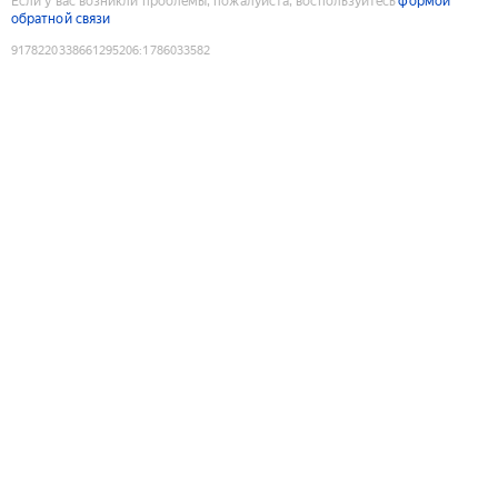
Если у вас возникли проблемы, пожалуйста, воспользуйтесь
формой
обратной связи
9178220338661295206
:
1786033582