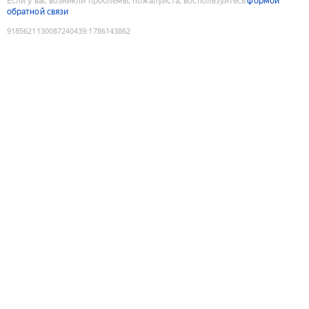
Если у вас возникли проблемы, пожалуйста, воспользуйтесь
формой
обратной связи
9185621130087240439
:
1786143862