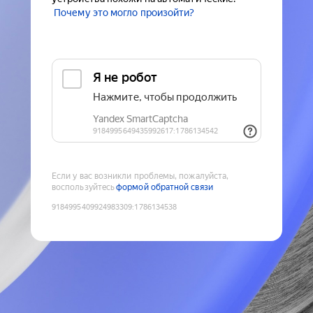
Почему это могло произойти?
Если у вас возникли проблемы, пожалуйста,
воспользуйтесь
формой обратной связи
9184995409924983309
:
1786134538