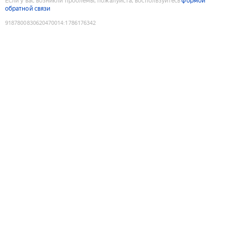
Если у вас возникли проблемы, пожалуйста, воспользуйтесь
формой
обратной связи
9187800830620470014
:
1786176342