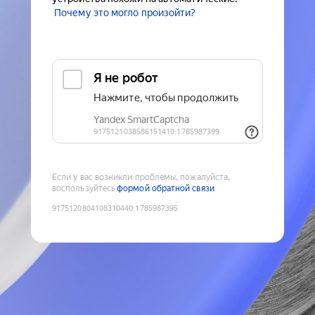
Почему это могло произойти?
Если у вас возникли проблемы, пожалуйста,
воспользуйтесь
формой обратной связи
9175120804108310440
:
1785987395