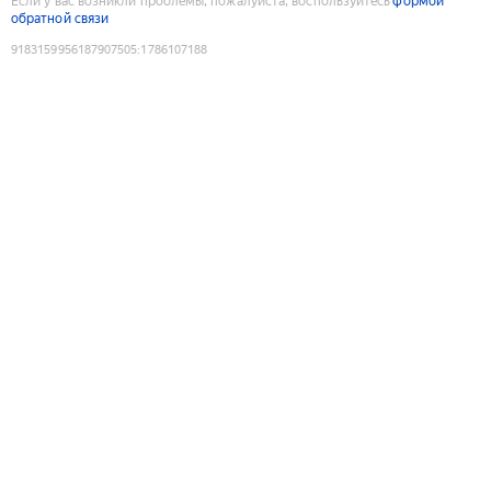
Если у вас возникли проблемы, пожалуйста, воспользуйтесь
формой
обратной связи
9183159956187907505
:
1786107188