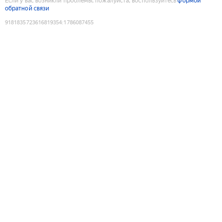
Если у вас возникли проблемы, пожалуйста, воспользуйтесь
формой
обратной связи
9181835723616819354
:
1786087455