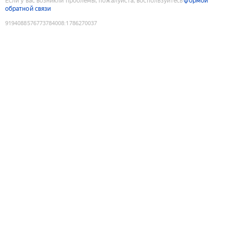
Если у вас возникли проблемы, пожалуйста, воспользуйтесь
формой
обратной связи
9194088576773784008
:
1786270037