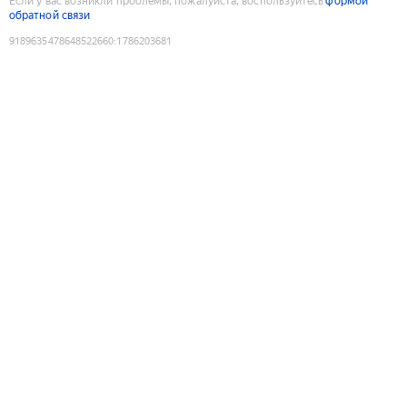
Если у вас возникли проблемы, пожалуйста, воспользуйтесь
формой
обратной связи
9189635478648522660
:
1786203681