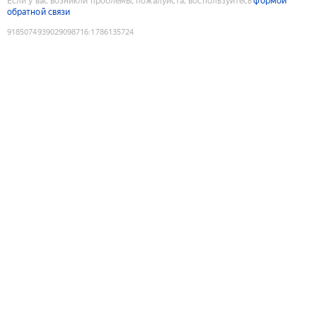
Если у вас возникли проблемы, пожалуйста, воспользуйтесь
формой
обратной связи
9185074939029098716
:
1786135724