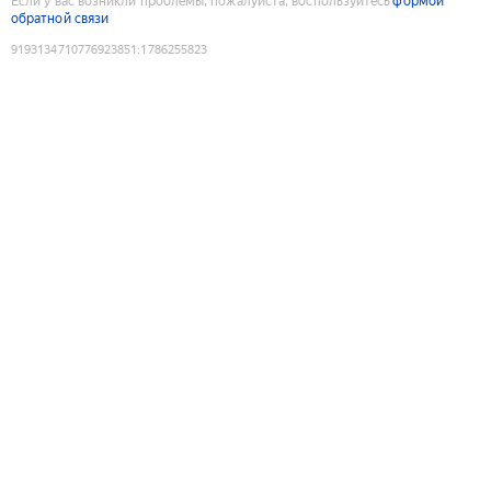
Если у вас возникли проблемы, пожалуйста, воспользуйтесь
формой
обратной связи
9193134710776923851
:
1786255823