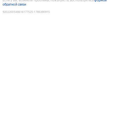
Если у вас возникли проблемы, пожалуйста, воспользуйтесь
формой
обратной связи
9202200548616177525
:
1786390915