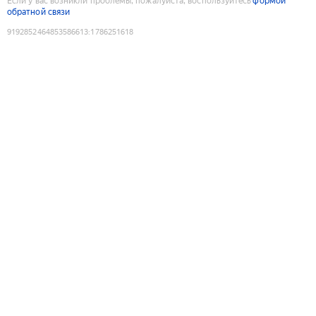
Если у вас возникли проблемы, пожалуйста, воспользуйтесь
формой
обратной связи
9192852464853586613
:
1786251618