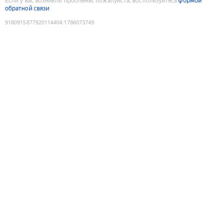
Если у вас возникли проблемы, пожалуйста, воспользуйтесь
формой
обратной связи
9180915877920114404
:
1786073749