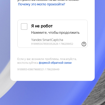
Почему это могло произойти?
Если у вас возникли проблемы, пожалуйста,
воспользуйтесь
формой обратной связи
9189955438679688321
:
1786208449