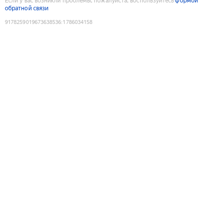
Если у вас возникли проблемы, пожалуйста, воспользуйтесь
формой
обратной связи
9178259019673638536
:
1786034158