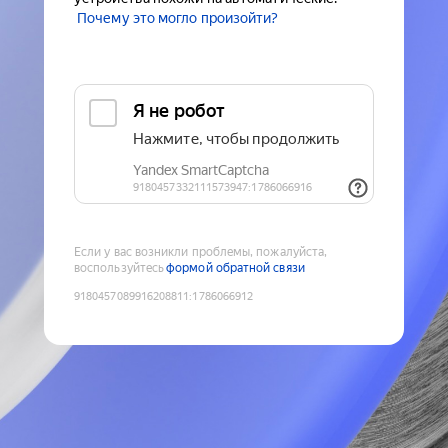
Почему это могло произойти?
Если у вас возникли проблемы, пожалуйста,
воспользуйтесь
формой обратной связи
9180457089916208811
:
1786066912