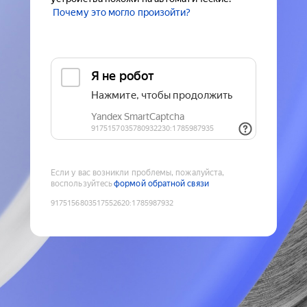
Почему это могло произойти?
Если у вас возникли проблемы, пожалуйста,
воспользуйтесь
формой обратной связи
9175156803517552620
:
1785987932