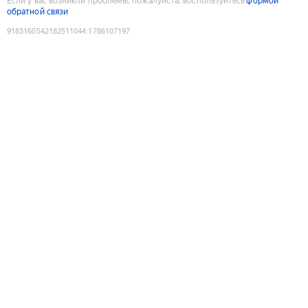
Если у вас возникли проблемы, пожалуйста, воспользуйтесь
формой
обратной связи
9183160542182511044
:
1786107197