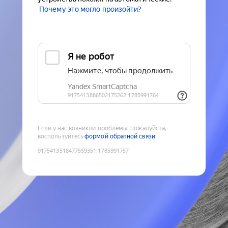
Почему это могло произойти?
Если у вас возникли проблемы, пожалуйста,
воспользуйтесь
формой обратной связи
9175413518477559351
:
1785991757