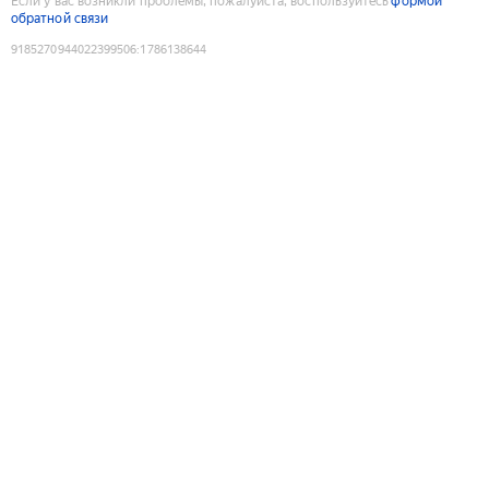
Если у вас возникли проблемы, пожалуйста, воспользуйтесь
формой
обратной связи
9185270944022399506
:
1786138644