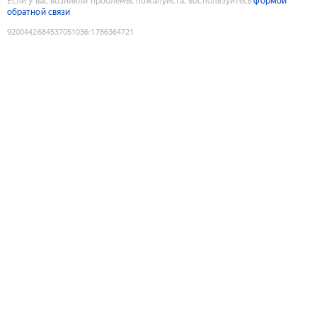
Если у вас возникли проблемы, пожалуйста, воспользуйтесь
формой
обратной связи
9200442684537051036
:
1786364721