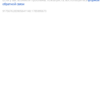
Если у вас возникли проблемы, пожалуйста, воспользуйтесь
формой
обратной связи
9175676283905641148
:
1785995673