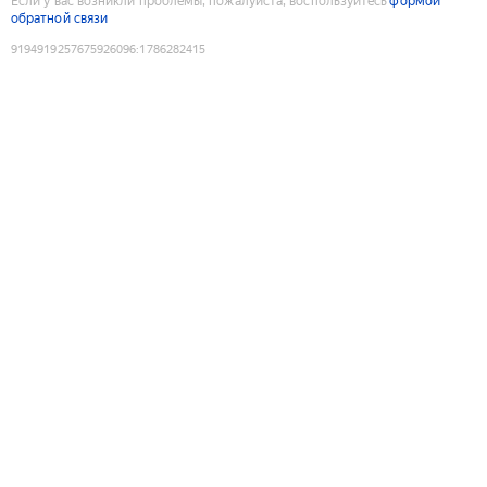
Если у вас возникли проблемы, пожалуйста, воспользуйтесь
формой
обратной связи
9194919257675926096
:
1786282415