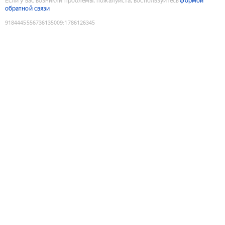
Если у вас возникли проблемы, пожалуйста, воспользуйтесь
формой
обратной связи
9184445556736135009
:
1786126345