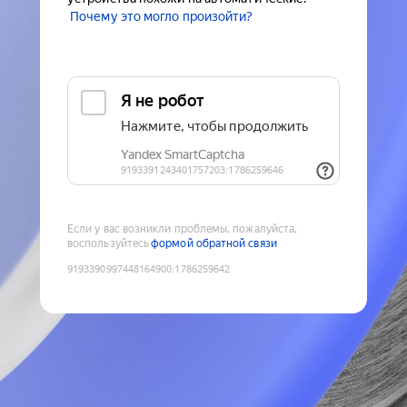
Почему это могло произойти?
Если у вас возникли проблемы, пожалуйста,
воспользуйтесь
формой обратной связи
9193390997448164900
:
1786259642